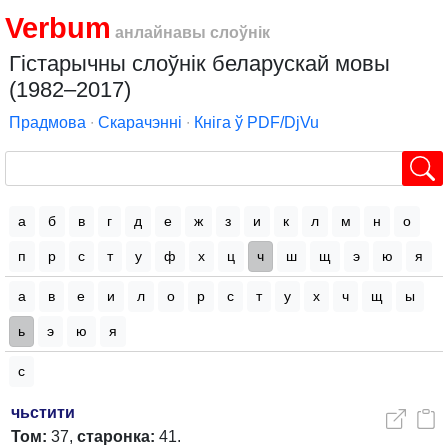
Verbum
анлайнавы слоўнік
Гістарычны слоўнік беларускай мовы
(1982–2017)
Прадмова
∙
Скарачэнні
∙
Кніга ў PDF/DjVu
а
б
в
г
д
е
ж
з
и
к
л
м
н
о
п
р
с
т
у
ф
х
ц
ч
ш
щ
э
ю
я
а
в
е
и
л
о
р
с
т
у
х
ч
щ
ы
ь
э
ю
я
с
чьстити
Том:
37,
старонка:
41.