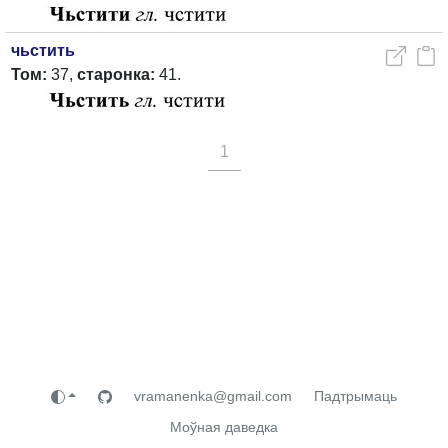
чьстить
Том:
37,
старонка:
41.
1
vramanenka@gmail.com
Падтрымаць
Моўная даведка