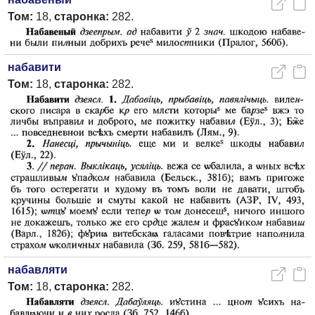
Том:
18,
старонка:
282.
набавити
Том:
18,
старонка:
282.
набавляти
Том:
18,
старонка:
282.