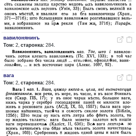
вавилонянинъ
Том:
2,
старонка:
284.
вага
Том:
2,
старонка:
284.