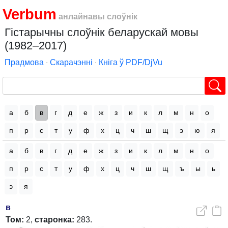
Verbum
анлайнавы слоўнік
Гістарычны слоўнік беларускай мовы
(1982–2017)
Прадмова
∙
Скарачэнні
∙
Кніга ў PDF/DjVu
а
б
в
г
д
е
ж
з
и
к
л
м
н
о
п
р
с
т
у
ф
х
ц
ч
ш
щ
э
ю
я
а
б
в
г
д
е
ж
з
и
к
л
м
н
о
п
р
с
т
у
ф
х
ц
ч
ш
щ
ъ
ы
ь
э
я
в
Том:
2,
старонка:
283.