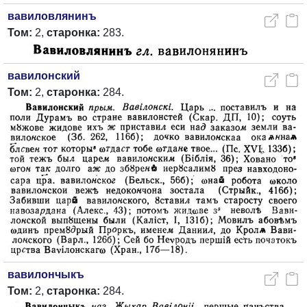
вавиловлянинъ
Том:
2,
старонка:
283.
вавилонский
Том:
2,
старонка:
284.
вавилончыкъ
Том:
2,
старонка:
284.