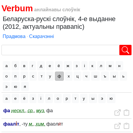
Verbum
анлайнавы слоўнік
Беларуска-рускі слоўнік, 4-е выданне
(2012, актуальны правапіс)
Прадмова
∙
Скарачэнні
а
б
в
г
д
е
ё
ж
з
і
к
л
м
н
о
п
р
с
т
у
ф
х
ц
ч
ш
ъ
ы
ь
э
ю
я
а
е
ё
з
і
л
о
р
т
у
ы
э
ю
фа
нескл.
,
ср.
,
муз.
фа
фаал
і́
т
, -ту
м.
,
хим.
фаол
и́
т