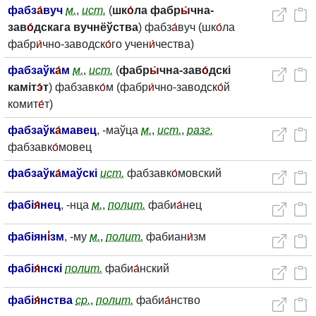
фабз
а́
вуч
м.
,
ист.
(
шк
о́
ла фабр
ы́
чна-
зав
о́
дскага вучнёўства
) фабз
а́
вуч (шк
о́
ла
фабр
и́
чно-заводск
о́
го учен
и́
чества)
фабзаўк
а́
м
м.
,
ист.
(
фабр
ы́
чна-зав
о́
дскі
каміт
э́
т
) фабзавк
о́
м (фабр
и́
чно-заводск
о́
й
комит
е́
т)
фабзаўк
а́
мавец
, -маўца
м.
,
ист.
,
разг.
фабзавк
о́
мовец
фабзаўк
а́
маўскі
ист.
фабзавк
о́
мовский
фабі
я́
нец
, -нца
м.
,
полит.
фаби
а́
нец
фабіян
і́
зм
, -му
м.
,
полит.
фабиан
и́
зм
фабі
я́
нскі
полит.
фаби
а́
нский
фабі
я́
нства
ср.
,
полит.
фаби
а́
нство