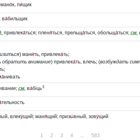
 ман
о́
к, п
и́
щик
.
в
а́
бильщик
.
привлек
а́
ться; плен
я́
ться, прельщ
а́
ться, обольщ
а́
ться;
см.
изиться
) ман
и́
ть, привлек
а́
ть;
 обратить внимание
) привлек
а́
ть, влечь; (
возбуждать си
ть;
м
а́
нивать
3
ивание;
см.
в
а́
біць
а́
тельность
ный, влек
у́
щий; ман
я́
щий; приз
ы́
вный, зов
у́
щий
1
2
3
4
...
583