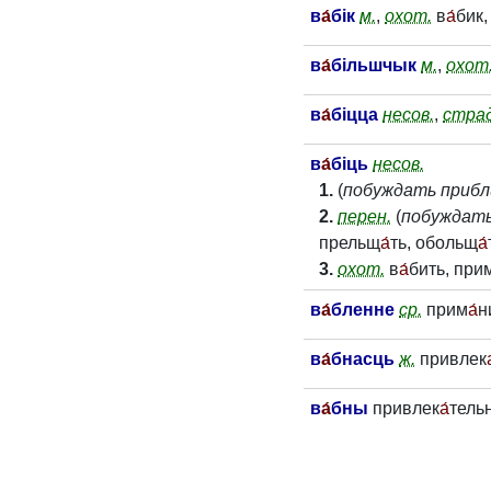
в
а́
бік
м.
,
охот.
в
а́
бик,
в
а́
більшчык
м.
,
охот
в
а́
біцца
несов.
,
страд
в
а́
біць
несов.
1.
(
побуждать прибл
2.
перен.
(
побуждать
прельщ
а́
ть, обольщ
а́
3.
охот.
в
а́
бить, при
в
а́
бленне
ср.
прим
а́
н
в
а́
бнасць
ж.
привлек
в
а́
бны
привлек
а́
тель