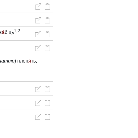
1, 2
в
а́
біць
мпатию
) плен
я́
ть,