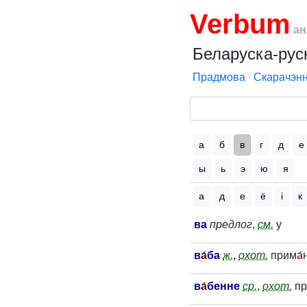
Verbum
ан
Беларуска-руск
Прадмова
∙
Скарачэнн
а
б
в
г
д
е
ы
ь
э
ю
я
а
д
е
ё
і
к
ва
предлог
,
см.
у
в
а́
ба
ж.
,
охот.
прим
а́
в
а́
бенне
ср.
,
охот.
пр