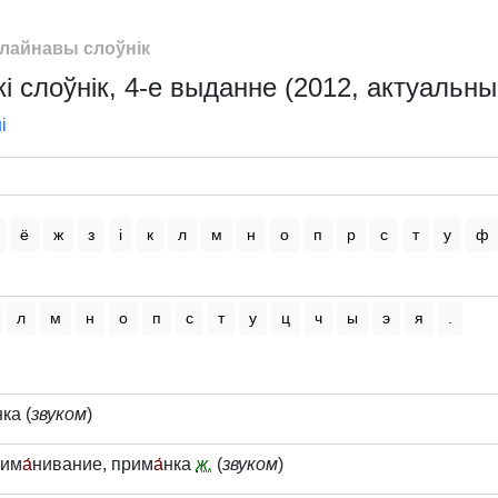
лайнавы слоўнік
і слоўнік, 4-е выданне (2012, актуальны
і
ё
ж
з
і
к
л
м
н
о
п
р
с
т
у
ф
л
м
н
о
п
с
т
у
ц
ч
ы
э
я
.
нка (
звуком
)
им
а́
нивание, прим
а́
нка
ж.
(
звуком
)