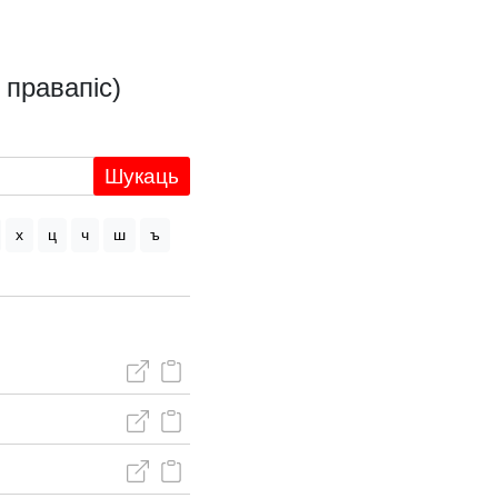
 правапіс)
Шукаць
х
ц
ч
ш
ъ