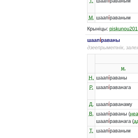
Т.
шаап
і́
раваным
М.
шаап
і́
раваным
Крыніцы:
piskunou201
шаап
і́
раваны
дзеепрыметнік, зале
м.
Н.
шаап
і́
раваны
Р.
шаап
і́
раванага
Д.
шаап
і́
раванаму
В.
шаап
і́
раваны (
не
шаап
і́
раванага (
а
Т.
шаап
і́
раваным