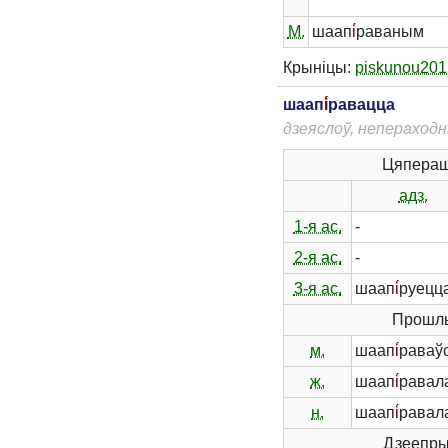
М.
шаап
і́
раваным
Крыніцы:
piskunou201
шаап
і́
равацца
дзеяслоў, непераход
Цяпераш
адз.
1-я ас.
-
2-я ас.
-
3-я ас.
шаап
і́
руецц
Прошлы
м.
шаап
і́
раваў
ж.
шаап
і́
равал
н.
шаап
і́
равал
Дзеепры