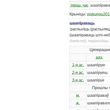
прош. час
шаап
і́
рав
Крыніцы:
piskunou201
шаап
і́
раваць
‘распыліць (распыляц
(шаапіраваць што-неб
дзеяслоў, пераходны
Цяперашні
адз.
1-я ас.
шаап
і́
рую
2-я ас.
шаап
і́
руеш
3-я ас.
шаап
і́
руе
Прошлы 
м.
шаап
і́
раваў
ж.
шаап
і́
равал