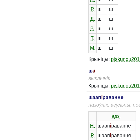
Р.
ш
ш
Д.
ш
ш
В.
ш
ш
Т.
ш
ш
М.
ш
ш
Крыніцы:
piskunou201
ш
а́
выклічнік
Крыніцы:
piskunou201
шаап
і́
раванне
назоўнік, агульны, не
адз.
Н.
шаап
і́
раванне
Р.
шаап
і́
равання