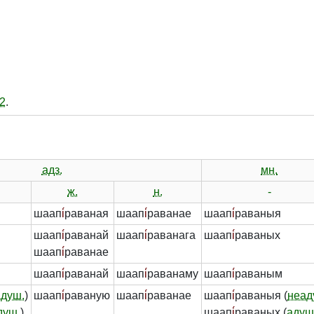
2
.
адз.
мн.
ж.
н.
-
шаап
і́
раваная
шаап
і́
раванае
шаап
і́
раваныя
шаап
і́
раванай
шаап
і́
раванага
шаап
і́
раваных
шаап
і́
раванае
шаап
і́
раванай
шаап
і́
раванаму
шаап
і́
раваным
адуш.
)
шаап
і́
раваную
шаап
і́
раванае
шаап
і́
раваныя (
неад
душ.
)
шаап
і́
раваных (
адуш