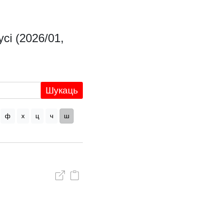
і (2026/01,
Шукаць
ф
х
ц
ч
ш