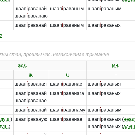
шаап
і́
раванай
шаап
і́
раваным
шаап
і́
раванымі
шаап
і́
раванаю
шаап
і́
раванай
шаап
і́
раваным
шаап
і́
раваных
2
.
жны стан, прошлы час, незакончанае трыванне
адз.
мн.
ж.
н.
-
шаап
і́
раваная
шаап
і́
раванае
шаап
і́
раваныя
шаап
і́
раванай
шаап
і́
раванага
шаап
і́
раваных
шаап
і́
раванае
шаап
і́
раванай
шаап
і́
раванаму
шаап
і́
раваным
адуш.
)
шаап
і́
раваную
шаап
і́
раванае
шаап
і́
раваныя (
неад
душ.
)
шаап
і́
раваных (
адуш