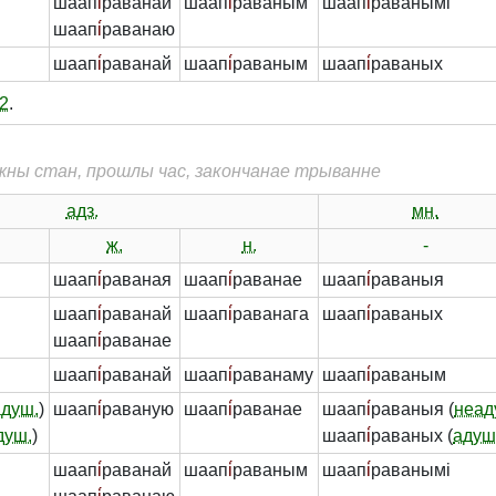
шаап
і́
раванай
шаап
і́
раваным
шаап
і́
раванымі
шаап
і́
раванаю
шаап
і́
раванай
шаап
і́
раваным
шаап
і́
раваных
2
.
жны стан, прошлы час, закончанае трыванне
адз.
мн.
ж.
н.
-
шаап
і́
раваная
шаап
і́
раванае
шаап
і́
раваныя
шаап
і́
раванай
шаап
і́
раванага
шаап
і́
раваных
шаап
і́
раванае
шаап
і́
раванай
шаап
і́
раванаму
шаап
і́
раваным
адуш.
)
шаап
і́
раваную
шаап
і́
раванае
шаап
і́
раваныя (
неад
душ.
)
шаап
і́
раваных (
адуш
шаап
і́
раванай
шаап
і́
раваным
шаап
і́
раванымі