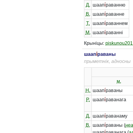
Д.
шаап
і́
раванню
В.
шаап
і́
раванне
Т.
шаап
і́
раваннем
М.
шаап
і́
раванні
Крыніцы:
piskunou201
шаап
і́
раваны
прыметнік, адносны
м.
Н.
шаап
і́
раваны
Р.
шаап
і́
раванага
Д.
шаап
і́
раванаму
В.
шаап
і́
раваны (
не
шаап
і́
раванага (
а