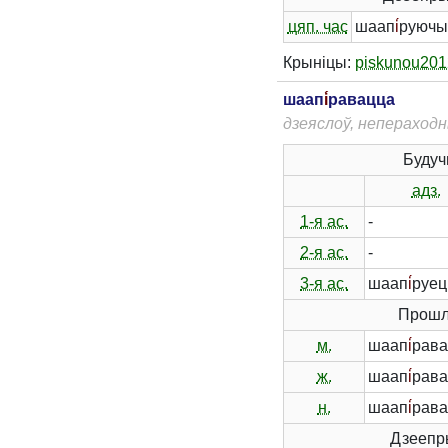
цяп. час
шаап
і́
руючы
Крыніцы:
piskunou201
шаап
і́
равацца
дзеяслоў, непераходн
Будуч
адз.
1-я ас.
-
2-я ас.
-
3-я ас.
шаап
і́
руец
Прошл
м.
шаап
і́
рава
ж.
шаап
і́
рава
н.
шаап
і́
рава
Дзеепр