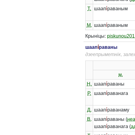
Т.
шаап
і́
раваным
М.
шаап
і́
раваным
Крыніцы:
piskunou201
шаап
і́
раваны
дзеепрыметнік, зале
м.
Н.
шаап
і́
раваны
Р.
шаап
і́
раванага
Д.
шаап
і́
раванаму
В.
шаап
і́
раваны (
не
шаап
і́
раванага (
а