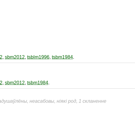
2
,
sbm2012
,
tsblm1996
,
tsbm1984
.
2
,
sbm2012
,
tsbm1984
.
адушаўлёны, неасабовы, ніякі род, 1 скланенне