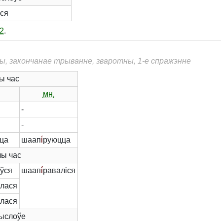
ся
2
.
ы, закончанае трыванне, зваротны, 1-е спражэнне
ы час
мн.
-
-
ца
шаап
і́
руюцца
ы час
ўся
шаап
і́
раваліся
лася
лася
ыслоўе