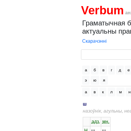
Verbum
ан
Граматычная б
актуальны пра
Скарачэнні
а
б
в
г
д
е
э
ю
я
а
в
к
л
м
н
ш
назоўнік, агульны, н
адз.
мн.
Н.
ш
ш