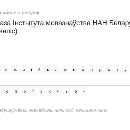
лайнавы слоўнік
аза Інстытута мовазнаўства НАН Беларус
вапіс)
ё
ж
з
і
й
к
л
м
н
о
п
р
с
т
у
о
п
р
т
у
х
ч
ы
э
-
еадушаўлёны, неасабовы, ніякі род, нескланяльны