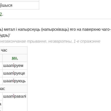
аўшыся
2
.
ь) метал і напырснуць (напырсківаць) яго на паверхню чаго
удзь)’
, незакончанае трыванне, незваротны, 1-е спражэнне
 час
мн.
шаап
і́
руем
шаап
і́
руеце
шаап
і́
руюць
час
шаап
і́
равалі
а