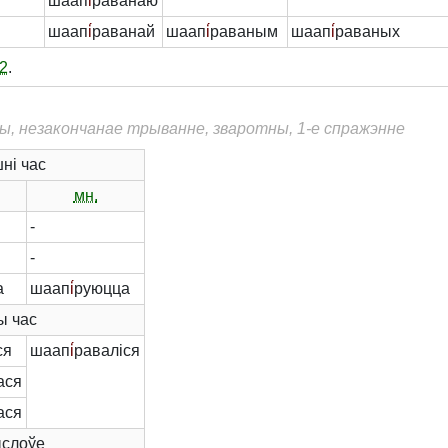
шаап
і́
раванаю
шаап
і́
раванай
шаап
і́
раваным
шаап
і́
раваных
2
.
ны, незакончанае трыванне, зваротны, 1-е спражэнне
ні час
мн.
-
-
а
шаап
і́
руюцца
 час
ся
шаап
і́
раваліся
ася
ася
слоўе