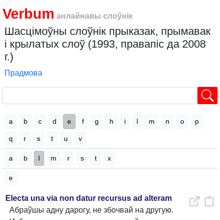
Verbum
анлайнавы слоўнік
Шасцімоўны слоўнік прыказак, прымавак
і крылатых слоў (1993, правапіс да 2008
г.)
Прадмова
a
b
c
d
e
f
g
h
i
l
m
n
o
p
q
r
s
t
u
v
a
b
l
m
r
s
t
x
e
Electa una via non datur recursus ad alteram
Абраўшы адну дарогу, не збочвай на другую.