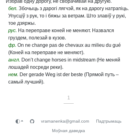
Избрав одну дорогу, не сворачивай на другую.
бел.
Збочыць з дарогі лягчэй, як на дарогу натрапіць.
Упусціў з рук, то і бяжы за ветрам. Што злавіў у рукі,
тое дзяржы.
рус.
На переправе коней не меняют. Назвался
груздем, полезай в кузов.
фр.
On ne change pas de chevaux au milieu du gué
(Коней на переправе не меняют).
англ.
Don’t change horses in midstream (He меняй
лошадей посреди реки).
нем.
Der gerade Weg ist der beste (Прямой путь ‒
самый лучший).
1
vramanenka@gmail.com
Падтрымаць
Моўная даведка