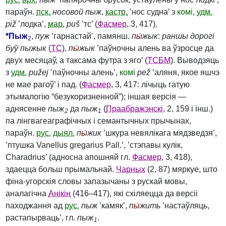
параўн.
пск.
носовой пыж
,
кастр.
’нос судна’ з
комі
,
удм.
piž
’лодка’,
мар.
puš
’тс’ (
Фасмер
, 3, 417).
*
Пыж
,
пуж
’гарнастай’, памянш.
п
ы́
жык
:
раншы дорогі
2
буў пыжык
(
ТС
),
п
ы́
жык
’паўночны алень ва ўзросце да
двух месяцаў, а таксама футра з яго’ (
ТСБМ
). Выводзяць
з
удм.
pužej
’паўночны алень’,
комі
pež
’аляня, якое яшчэ
не мае рагоў’ і пад. (
Фасмер
, 3, 417: лічыць гатую
этымалогію “безукоризненной”); іншая версія —
аднясенне
пыж
да
пыж
(
Праабражэнскі
, 2, 159 і інш.)
2
1
па лінгвагеаграфічных і семантычных прычынах,
параўн.
рус.
дыял.
п
ы́
жик
’шкура невялікага мядзведзя’,
’птушка Vanellus gregarius Pall.’, ’стэпавы кулік,
Charadrius’ (адносна апошняй гл.
Фасмер
, 3, 418),
здаецца больш прымальнай.
Чарных
(2, 87) мяркуе, што
фіна-угорскія словы запазычаны з рускай мовы,
аналагічна
Анікін
(416–417), які схіляецца да версіі
паходжання ад
рус.
пыж
’камяк’,
п
ы́
жить
’настаўляць,
растапырваць’, гл.
пыж
.
1