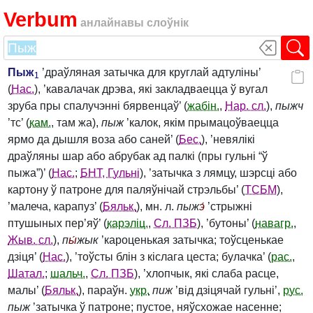
Verbum
анлайнавы слоўнік
Пыж
’драўляная затычка для круглай адтуліны’
1
(
Нас.
), ’кавалачак дрэва, які закладваецца ў вугал
зруба пры спалучэнні бярвенцаў’ (
жабін.
,
Нар. сл.
),
пыжч
’тс’ (
кам.
, там жа),
пыж
’калок, якім прымацоўваецца
ярмо да дышля воза або саней’ (
Бес.
), ’невялікі
драўляны шар або абрубак ад палкі (пры гульні “ў
пыжа”)’ (
Нас.
;
БНТ, Гульні
), ’затычка з лямцу, шэрсці або
картону ў патроне для паляўнічай стрэльбы’ (
ТСБМ
),
’малеча, карапуз’ (
Бяльк.
), мн. л.
пыж
э́
’стрыжні
птушыных пер’яў’ (
карэліц.
,
Сл. ПЗБ
), ’бутоны’ (
навагр.
,
Жыв. сл.
),
п
ы́
жык
’кароценькая затычка; тоўсценькае
дзіця’ (
Нас.
), ’тоўсты блін з кіслага цеста; булачка’ (
рас.
,
Шатал.
;
шальч.
,
Сл. ПЗБ
), ’хлопчык, які слаба расце,
малы’ (
Бяльк.
), параўн.
укр.
пиж
’від дзіцячай гульні’,
рус.
пыж
’затычка ў патроне; пустое, няўсхожае насенне;