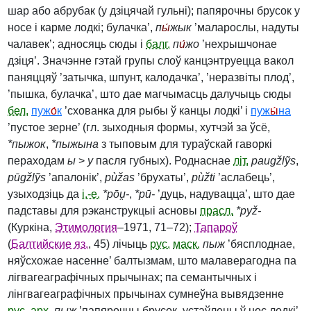
шар або абрубак (у дзіцячай гульні); папярочны брусок у
носе і карме лодкі; булачка’,
п
ы́
жык
’маларослы, надуты
чалавек’; адносяць сюды і
балг.
п
и́
жо
’нехрышчонае
дзіця’. Значэнне гэтай групы слоў канцэнтруецца вакол
паняццяў ’затычка, шпунт, калодачка’, ’неразвіты плод’,
’пышка, булачка’, што дае магчымасць далучыць сюды
бел.
пуж
о́
к
’схованка для рыбы ў канцы лодкі’ і
пуж
ы́
на
’пустое зерне’ (гл. зыходныя формы, хутчэй за ўсё,
*пыжок
,
*пыжына
з тыповым для тураўскай гаворкі
пераходам
ы
>
у
пасля губных). Роднаснае
літ.
paugžlỹs
,
pūgžlỹs
’апалонік’,
pùžas
’брухаты’,
pùžti
’аслабець’,
узыходзіць да
і.-е.
*pōu̯‑
,
*pū‑
’дуць, надувацца’, што дае
падставы для рэканструкцыі асновы
прасл.
*pyž‑
(Куркіна,
Этимология
–1971, 71–72);
Тапароў
(
Балтийские яз.
, 45) лічыць
рус.
маск.
пыж
’бясплоднае,
няўсхожае насенне’ балтызмам, што малаверагодна па
лігвагеаграфічных прычынах; па семантычных і
лінгвагеаграфічных прычынах сумнеўна вывядзенне
рус.
арх.
пыж
’папярочны брусок, устаўлены ў нос лодкі’,