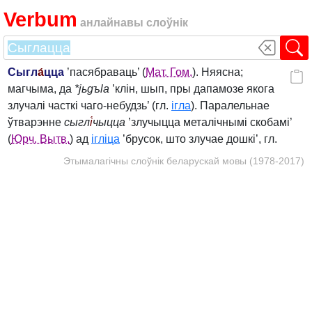
Verbum
анлайнавы слоўнік
Сыгл
а́
цца
’пасябраваць’ (
Мат. Гом.
). Няясна;
магчыма, да
*jьgъla
’клін, шып, пры дапамозе якога
злучалі часткі чаго-небудзь’ (гл.
ігла
). Паралельнае
ўтварэнне
сыгл
і́
чыцца
’злучыцца металічнымі скобамі’
(
Юрч. Вытв.
) ад
ігліца
’брусок, што злучае дошкі’, гл.
Этымалагічны слоўнік беларускай мовы (1978-2017)