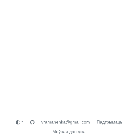
vramanenka@gmail.com
Падтрымаць
Моўная даведка