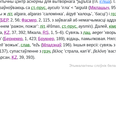
емантычны цэнтр асноўны для вытворнага
*jьgъlca
(гл.
ігліца
). 
араўноўваюць са
ст.-прус.
ayculo
’ігла’ <
*aigulā
(
Міклашыч
, 9
ды ж
літ.
aĩgara
,
aĩgaras
’саломінка’,
áigyti
’калоць’, ’басці’) і
гр
(
БЕР
, 2, 56;
Фасмер
, 2, 115, з заўвагай аб немагчымасці адд
ннем ’ражон, пожаг’:
літ.
iẽšmas
,
ст.-прус.
aysmis
). Далей,
кім
а,
KZ
, 37, 392; Мікала,
RS
, 1, 5–6). Сувязь з
лац.
aeger
’хворы
 (
Бернекер
, 1, 423;
Брукнер
, 189), відаць, памылковая. Ня
ll
’вожык’,
слав.
*ežь
(
Младэнаў
, 196). Іншыя версіі: сувязь 
, 137), супастаўленне з
грэч.
βέλος
’страла, кап’ё’,
βελόνη
’васт
арсан,
KZ
, 39, 393).
Этымалагічны слоўнік бела