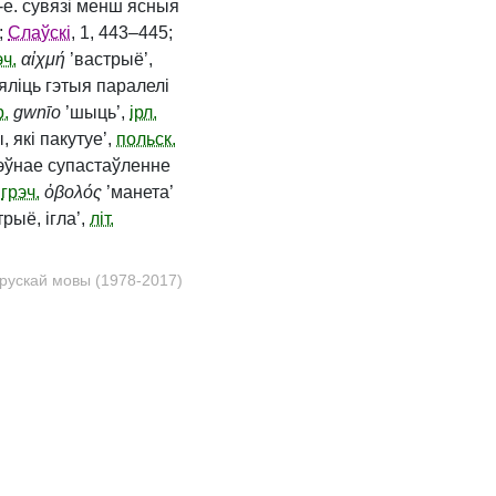
І.‑е. сувязі менш ясныя
5;
Слаўскі
, 1, 443–445;
эч.
αἰχμή
’вастрыё’,
зяліць гэтыя паралелі
р.
gwnīo
’шыць’,
ірл.
, які пакутуе’,
польск.
пэўнае супастаўленне
з
грэч.
ὀβολός
’манета’
рыё, ігла’,
літ.
рускай мовы (1978-2017)