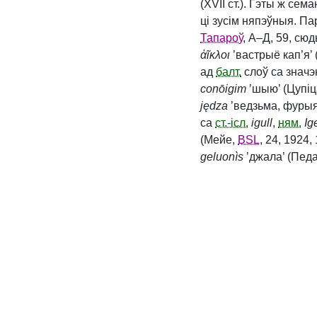
(XVII ст.). Гэты ж с
ці зусім няпэўныя. П
Тапароў
, А–Д, 59, сю
ἀῖκλοι
’вастрыё кап’я’ 
ад
балт.
слоў са значэ
conōigim
’шыю’ (Цупіц
jędza
’ведзьма, фурыя’
са
ст.-ісл.
igull
,
ням.
Ige
(Мейе,
BSL
, 24, 1924
geluonìs
’джала’ (Пед