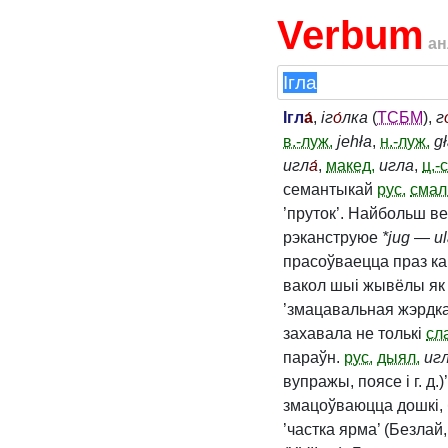
Verbum
ан
Ігл
а́
,
іг
о́
лка
(
ТСБМ
),
г
в.-луж.
jehła
,
н.-луж.
g
игл
а́
,
макед.
игла
,
ц.-
семантыкай
рус.
смал
’пруток’. Найбольш в
рэканструюе
*jug
—
u
прасоўваецца праз ка
вакол шыі жывёлы як 
’змацавальная жэрдка,
захавала не толькі
сл
параўн.
рус.
дыял.
иг
вупражы, поясе і г. д.
змацоўваюцца дошкі, б
’частка ярма’ (Безлай,