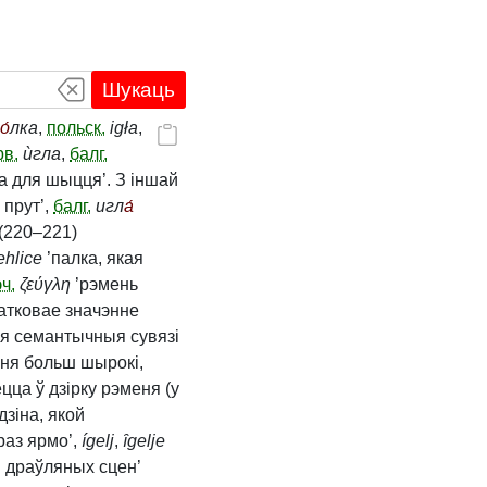
Шукаць
о́
лка
,
польск.
igła
,
рв.
ѝгла
,
балг.
а для шыцця’. З іншай
 прут’,
балг.
игл
а́
(220–221)
ehlice
’палка, якая
ч.
ζεύγλη
’рэмень
атковае значэнне
рыя семантычныя сувязі
ня больш шырокі,
цца ў дзірку рэменя (у
дзіна, якой
раз ярмо’,
ígelj
,
ȋgelje
я драўляных сцен’