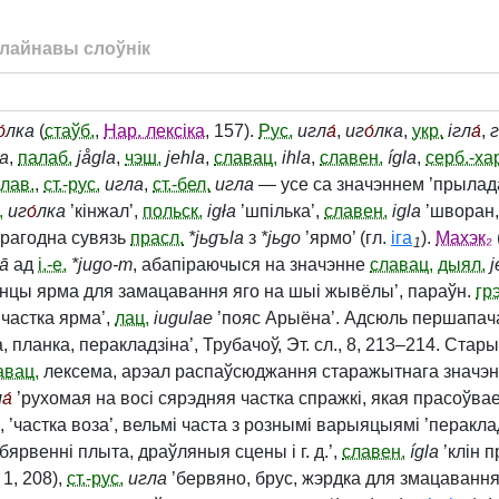
лайнавы слоўнік
о́
лка
(
стаўб.
,
Нар. лексіка
, 157).
Рус.
игл
а́
,
иг
о́
лка
,
укр.
ігл
а́
,
г
ła
,
палаб.
jågla
,
чэш.
jehla
,
славац.
ihla
,
славен.
ígla
,
серб.-ха
слав.
,
ст.-рус.
игла
,
ст.-бел.
игла
— усе са значэннем ’прылад
.
иг
о́
лка
’кінжал’,
польск.
igła
’шпілька’,
славен.
igla
’шворан,
ерагодна сувязь
прасл.
*jьgъla
з
*jьgo
’ярмо’ (гл.
іга
).
Махэк₂
1
lā
ад
і.-е.
*jugo‑m
, абапіраючыся на значэнне
славац.
дыял.
j
нцы ярма для замацавання яго на шыі жывёлы’, параўн.
грэ
частка ярма’,
лац.
iugulae
’пояс Арыёна’. Адсюль першапач
 планка, перакладзіна’, Трубачоў, Эт. сл., 8, 213–214. Ста
авац.
лексема, арэал распаўсюджання старажытнага значэн
л
а́
’рухомая на восі сярэдняя частка спражкі, якая прасоўвае
)’, ’частка воза’, вельмі часта з рознымі варыяцыямі ’перакла
ярвенні плыта, драўляныя сцены і г. д.’,
славен.
ígla
’клін п
 1, 208),
ст.-рус.
игла
’бервяно, брус, жэрдка для змацаванн