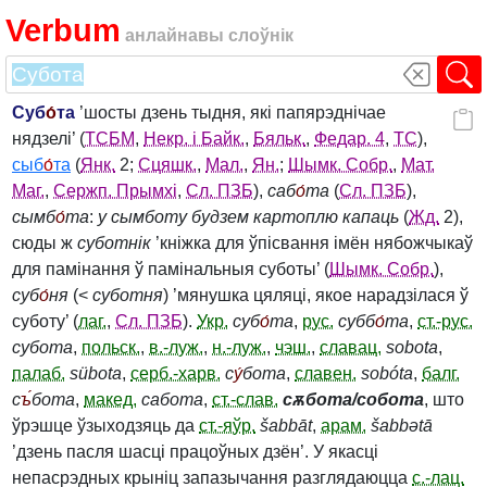
Verbum
анлайнавы слоўнік
Суб
о́
та
’шосты дзень тыдня, які папярэднічае
нядзелі’ (
ТСБМ
,
Некр. і Байк.
,
Бяльк.
,
Федар. 4
,
ТС
),
сыб
о́
та
(
Янк.
2;
Сцяшк.
,
Мал.
,
Ян.
;
Шымк. Собр.
,
Мат.
Маг.
,
Сержп. Прымхі
,
Сл. ПЗБ
),
саб
о́
та
(
Сл. ПЗБ
),
сымб
о́
та
:
у сымботу будзем картоплю капаць
(
Жд.
2),
сюды ж
суботнік
’кніжка для ўпісвання імён нябожчыкаў
для памінання ў памінальныя суботы’ (
Шымк. Собр.
),
суб
о́
ня
(<
суботня
) ’мянушка цяляці, якое нарадзілася ў
суботу’ (
лаг.
,
Сл. ПЗБ
).
Укр.
суб
о́
та
,
рус.
субб
о́
та
,
ст.-рус.
субота
,
польск.
,
в.-луж.
,
н.-луж.
,
чэш.
,
славац.
sobota
,
палаб.
sübota
,
серб.-харв.
с
у́
бота
,
славен.
sobóta
,
балг.
с
ъ́
бота
,
макед.
сабота
,
ст.-слав.
сѫбота/собота
, што
ўрэшце ўзыходзяць да
ст.-яўр.
šabbāt
,
арам.
šabbətā
’дзень пасля шасці працоўных дзён’. У якасці
непасрэдных крыніц запазычання разглядаюцца
с.-лац.