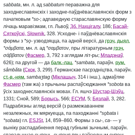
sabbata
, мн. л. ад
sabbatum
пераважна для
заходнеславянскіх і заходне-паўднёваславянскіх форм з
пачатковым
*so‑
; адпаведную стараславянскую форму
лічаць маравізмам, гл. Львоў,
Зб. Нахцігалу
, 186;
Басай-
Сяткоўскі, Słownik
, 328. Усходне- і паўднёваславянскія
формы з
*sǫ‑
узводзяцца, па адной версіі, да
грэч.
дыял.
*σάμβατα
, мн. л. ад
*σαμβατον
, пры літаратурным
грэч.
σάββατον
(
Фасмер
, 3, 792 з аглядам літ-ры;
Младэнаў
,
626); па другой — да
балк.-лац.
*sambata
, параўн.
рум.
sâmbăta
(
Скок
, 3, 299). Германскае пасрэдніцтва, параўн.
ст.-
в.-ням.
sambaʒtag
(
Міклашыч
, 314 і інш.), адмаўляе
Фасмер
(там жа) з прычыны распаўсюджання
*sobota
ва
ўсіх заходнеславянскіх мовах. Гл. яшчэ
Шустар-Шэўц
,
1331; Сной, 589;
Борысь
, 566;
ЕСУМ
, 5;
Бязлай
, 3, 282.
Падрабязны агляд версій (з размежаваннем
незалежных, як мяркуецца, па паходжанні
*sǫbata
і
*sobata
) гл.
ESJSt
, 14, 859–860. Формы з
сы‑
,
са‑
— у
выніку распадабнення перад губнымі зычнымі, параўн.
спарадычнае
сыпонь
,
сыпоня
пры паўсюдным
супонь
,