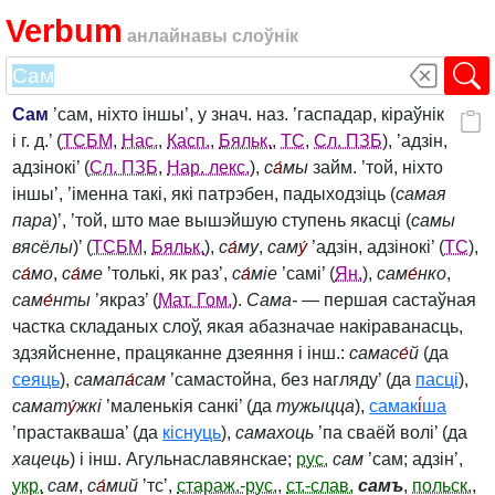
Verbum
анлайнавы слоўнік
Сам
’сам, ніхто іншы’, у знач. наз. ’гаспадар, кіраўнік
і г. д.’ (
ТСБМ
,
Нас.
,
Касп.
,
Бяльк.
,
ТС
,
Сл. ПЗБ
), ’адзін,
адзінокі’ (
Сл. ПЗБ
,
Нар. лекс.
),
с
а́
мы
займ. ’той, ніхто
іншы’, ’іменна такі, які патрэбен, падыходзіць (
самая
пара
)’, ’той, што мае вышэйшую ступень якасці (
самы
вясёлы
)’ (
ТСБМ
,
Бяльк.
),
с
а́
му
,
сам
у́
’адзін, адзінокі’ (
ТС
),
с
а́
мо
,
с
а́
ме
’толькі, як раз’,
с
а́
міе
’самі’ (
Ян.
),
сам
е́
нко
,
сам
е́
нты
’якраз’ (
Мат. Гом.
).
Сама‑
— першая састаўная
частка складаных слоў, якая абазначае накіраванасць,
здзяйсненне, працяканне дзеяння і інш.:
самас
е́
й
(да
сеяць
),
самап
а́
сам
’самастойна, без нагляду’ (да
пасці
),
самат
у́
жкі
’маленькія санкі’ (да
тужыцца
),
самак
і́
ша
’прастакваша’ (да
кіснуць
),
самахоць
’па сваёй волі’ (да
хацець
) і інш. Агульнаславянскае;
рус.
сам
’сам; адзін’,
укр.
сам
,
с
а́
мий
’тс’,
стараж.-рус.
,
ст.-слав.
самъ
,
польск.
,