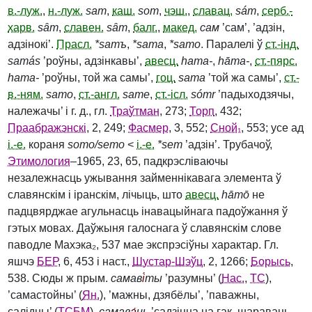
в.-луж.
,
н.-луж.
sam
,
каш.
som
,
чэш.
,
славац.
sám
,
серб.-
харв.
sȃm
,
славен.
sȃm
,
балг.
,
макед.
сам
’сам’, ’адзін,
адзінокі’.
Прасл.
*samъ
,
*sama
,
*samo
. Паралелі ў
ст.-інд.
samás
’роўны, адзінкавы’,
авесц.
hama‑
,
hāma‑
,
ст.-пярс.
hama‑
’роўны, той жа самы’,
гоц.
sama
’той жа самы’,
ст.-
в.-ням.
samo
,
ст.-англ.
same
,
ст.-ісл.
sómr
’падыходзячы,
належачы’ і г. д., гл.
Траўтман
, 273;
Торп
, 432;
Праабражэнскі
, 2, 249;
Фасмер
, 3, 552;
Сной₁
, 553; усе ад
і.-е.
кораня
somo/semo
<
і.-е.
*sem
’адзін’. Трубачоў,
Этимология
–1965, 23, 65, падкрэсліваючы
незалежнасць ужывання займеннікавага элемента ў
славянскім і іранскім, лічыць, што
авесц.
hāmō
не
падцвярджае агульнасць інавацыйнага падоўжання ў
гэтых мовах. Даўжыня галоснага ў славянскім слове
паводле Махэка₂, 537 мае экспрэсіўны характар. Гл.
яшчэ
БЕР
, 6, 453 і наст.,
Шустар-Шэўц
, 2, 1266;
Борысь
,
538. Сюды ж прым.
самав
і́
ты
’разумны’ (
Нас.
,
ТС
),
’самастойны’ (
Ян.
), ’мажны, дзябёлы’, ’паважны,
салідны’ (
ТСБМ
),
самав
а́
ць
’садзіцца на гак, шараваць