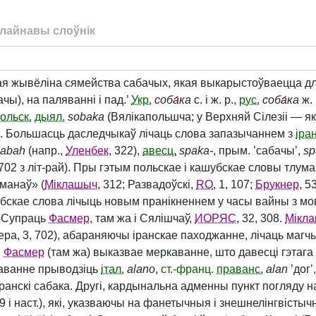
лайнавы слоўнік
кая жывёліна сямейства сабачых, якая выкарыстоўваецца д
чы), на паляванні і пад.’
Укр.
соб
а́
ка
с. і ж. р.,
рус.
соб
а́
ка
ж. 
ольск.
дыял.
sobaka
(Вялікапольшча; у Верхняй Сілезіі — як
. Большасць даследчыкаў лічаць слова запазычаннем з
іран
sabah
(напр.,
Уленбек
, 322),
авесц.
spaka‑
, прым. ’сабачы’,
sp
, 702 з літ-рай). Пры гэтым польскае і кашубскае словы тлу
рманаў» (
Міклашыч
, 312; Развадоўскі,
RO
, 1, 107;
Брукнер
, 5
убскае слова лічыць новым пранікненнем у часы вайны з мо
. Супраць
Фасмер
, там жа і Сялішчаў,
ИОРЯС
, 32, 308.
Мікл
смера, 3, 702), абараняючы іранскае паходжанне, лічаць ма
.
Фасмер
(там жа) выказвае меркаванне, што давесці гэтага 
аванне прыводзіць
італ.
alano
,
ст.-франц.
праванс.
alan
’дог’
н. іранскі сабака. Другі, кардынальна адменны пункт погляду
9 і наст.), які, указваючы на фанетычныя і знешнелінгвісты