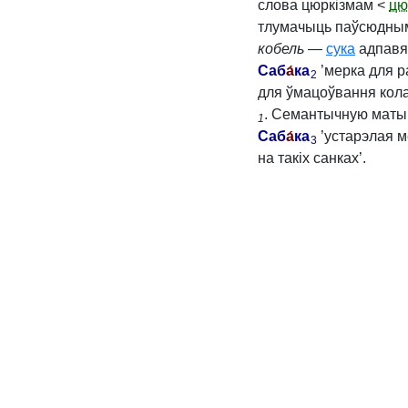
слова цюркізмам <
цю
тлумачыць паўсюдным
кобель
—
сука
адпав
Саб
а́
ка
’мерка для р
2
для ўмацоўвання кола
. Семантычную маты
1
Саб
а́
ка
’устарэлая м
3
на такіх санках’.