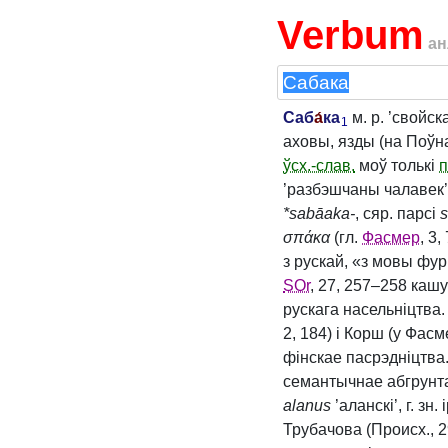
Verbum
ан
Саб
а́
ка
м. р. ’свойс
1
аховы, язды (на Поўна
ўсх.-слав.
моў толькі
п
’разбэшчаны чалавек’
*sabāaka‑
, сяр. парсі
σπάκα
(гл.
Фасмер
, 3
з рускай, «з мовы фу
SOr
, 27, 257–258 каш
рускага насельніцтва
2, 184) і Корш (у Фа
фінскае пасрэдніцтва
семантычнае абгрунт
alanus
’аланскі’, г. з
Трубачова (Происх., 2