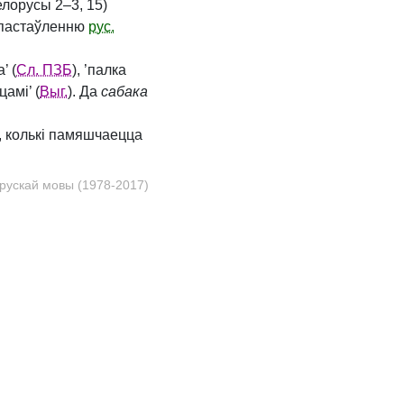
елорусы 2–3, 15)
оціпастаўленню
рус.
’ (
Сл. ПЗБ
), ’палка
цамі’ (
Выг.
). Да
сабака
оў, колькі памяшчаецца
рускай мовы (1978-2017)