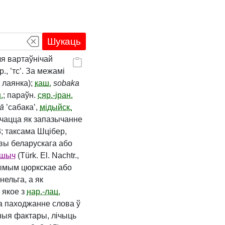
Шукаць
ля вартаўнічай
р., ’тс’. За межамі
 лаянка);
каш.
sobaka
.
; параўн.
сяр.-
іран.
ā
’сабака’,
мідыйск.
мачацца як запазычанне
3; таксама Шцібер,
вы беларускага або
ашыч
(Türk. El. Nachtr.,
гчымым цюркскае або
нельга, а як
, якое з
нар.-лац.
 на паходжанне слова ў
чныя фактары, лічыць