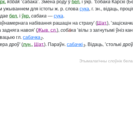
рк.
köbäk
’сабака’. Змена роду ў
бел.
і ўкр.
⁺собака
Карскі (Б
 ужываннем для істоты ж. р. слова
сука
, г. зн., відаць, пр
ядае
бел.
і
ўкр.
сабака
—
сука
.
аўнамернага набівання рашацін на страху’ (
Шат.
), ’заціскачка
 задняга навоя’ (
Жыв. сл.
),
соб
а́
ка
’вілы з загнутымі ўніз кан
вацыю гл.
сабачка
.
2
ера дроў’ (
лун.
,
Шат.
). Параўн.
сабачкі
. Відаць, ’столькі др
3
Этымалагічны слоўнік бела