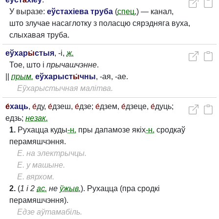
У выразе:
еўстахіева труба
(
спец.
) — канал,
што злучае насаглотку з поласцю сярэдняга вуха,
слыхавая труба.
еўхар
ы́
стыя
, -і,
ж.
Тое, што і
прычашчэнне
.
||
прым.
еўхарыст
ы́
чны
, -ая, -ае.
Еўхарыстычная малітва.
е́
хаць
,
е́
ду,
е́
дзеш,
е́
дзе;
е́
дзем,
е́
дзеце,
е́
дуць;
едзь;
незак.
1.
Рухацца куды
-н.
пры дапамозе якіх
-н.
сродкаў
перамяшчэння.
Е. на электрычцы.
Е. у машыне.
Е. вярхом.
2.
(
1 і 2
ас.
не
ўжыв.
). Рухацца (пра сродкі
перамяшчэння).
Едзе аўтамабіль.