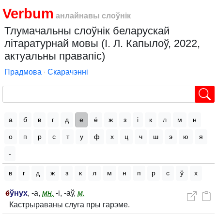
Verbum
анлайнавы слоўнік
Тлумачальны слоўнік беларускай
літаратурнай мовы (І. Л. Капылоў, 2022,
актуальны правапіс)
Прадмова
∙
Скарачэнні
а
б
в
г
д
е
ё
ж
з
і
к
л
м
н
о
п
р
с
т
у
ф
х
ц
ч
ш
э
ю
я
-
в
г
д
ж
з
к
л
м
н
п
р
с
ў
х
е́
ўнух
, -а,
мн.
-і, -аў,
м.
Кастрыраваны слуга пры гарэме.