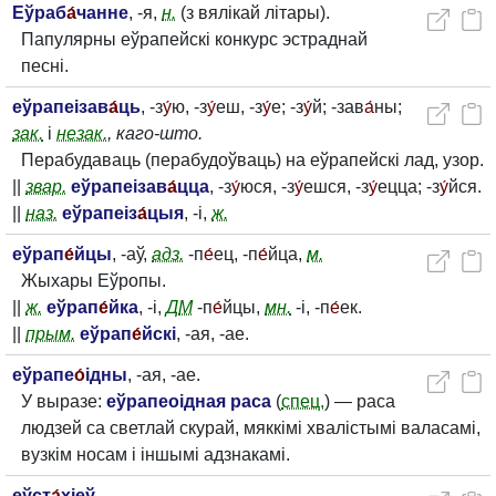
Еўраб
а́
чанне
, -я,
н.
(з вялікай літары).
Папулярны еўрапейскі конкурс эстраднай
песні.
еўрапеізав
а́
ць
, -з
у́
ю, -з
у́
еш, -з
у́
е; -з
у́
й; -зав
а́
ны;
зак.
і
незак.
, каго-што.
Перабудаваць (перабудоўваць) на еўрапейскі лад, узор.
||
звар.
еўрапеізав
а́
цца
, -з
у́
юся, -з
у́
ешся, -з
у́
ецца; -з
у́
йся.
||
наз.
еўрапеіз
а́
цыя
, -і,
ж.
еўрап
е́
йцы
, -аў,
адз.
-п
е́
ец, -п
е́
йца,
м.
Жыхары Еўропы.
||
ж.
еўрап
е́
йка
, -і,
Д
М
-п
е́
йцы,
мн.
-і, -п
е́
ек.
||
прым.
еўрап
е́
йскі
, -ая, -ае.
еўрапе
о́
ідны
, -ая, -ае.
У выразе:
еўрапеоідная раса
(
спец.
) — раса
людзей са светлай скурай, мяккімі хвалістымі валасамі,
вузкім носам і іншымі адзнакамі.
еўст
а́
хіеў
.