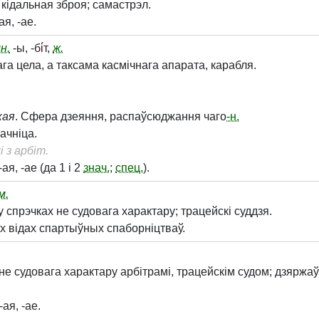
кідальная зброя; самастрэл.
-ая, -ае.
н.
-ы, -б
і́
т,
ж.
а цела, а таксама касмічнага апарата, карабля.
кая
. Сфера дзеяння, распаўсюджання чаго
-н.
ачніца.
 з арбіт.
 -ая, -ае (да 1 і 2
знач.
;
спец.
).
м.
у спрэчках не судовага характару; трацейскі суддзя.
х відах спартыўных спаборніцтваў.
е судовага характару арбітрамі, трацейскім судом; дзяржаў
 -ая, -ае.