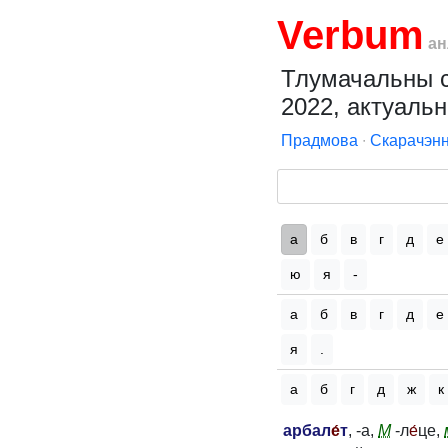
Verbum
ан
Тлумачальны сл
2022, актуальн
Прадмова
∙
Скарачэнн
а
б
в
г
д
е
ю
я
-
а
б
в
г
д
е
я
.
а
б
г
д
ж
к
арбал
е́
т
, -а,
М
-л
е́
це,