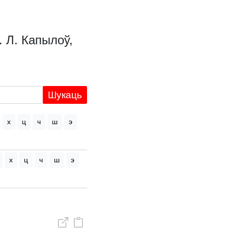
. Л. Капылоў,
Шукаць
х
ц
ч
ш
э
х
ц
ч
ш
э