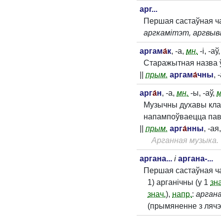
арг...
Першая састаўная ча
аргкамітэт, аргвыв
аргам
а́
к
, -а,
мн.
-і, -аў
Старажытная назва ў
||
прым.
аргам
а́
чны
, 
арг
а́
н
, -а,
мн.
-ы, -аў,
м
Музычны духавы клав
напампоўваецца пав
||
прым.
арг
а́
нны
, -ая
Арганная музыка.
аргана...
і
аргана-...
Першая састаўная ч
1) арганічны (у 1
зн
знач.
),
напр.
:
арган
(прымяненне з ляч