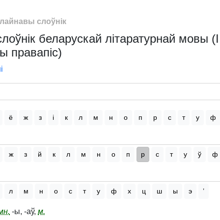
лайнавы слоўнік
оўнік беларускай літаратурнай мовы (І
ы правапіс)
і
ё
ж
з
і
к
л
м
н
о
п
р
с
т
у
ф
ж
з
й
к
л
м
н
о
п
р
с
т
у
ў
ф
л
м
н
о
с
т
у
ф
х
ц
ш
ы
э
’
мн.
-ы, -аў,
м.