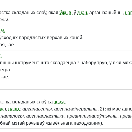
стка складаных слоў, якая
ўжыв.
ў
знач.
арганізацыйны,
нап
ады.
,
м.
сходніх пародзістых верхавых коней.
-ая, -ае.
.
ішны інструмент, што складаецца з набору труб, у якія мях
етра.
, -ае.
астка складаных слоў са
знач.
:
ач.
),
напр.
:
арганагенны, аргана-мінеральны
, 2) які мае адн
апаталогія, арганапластыка, арганатэрапеўтычны, арга
эбнай мэтай рэчываў жывёльнага паходжання).