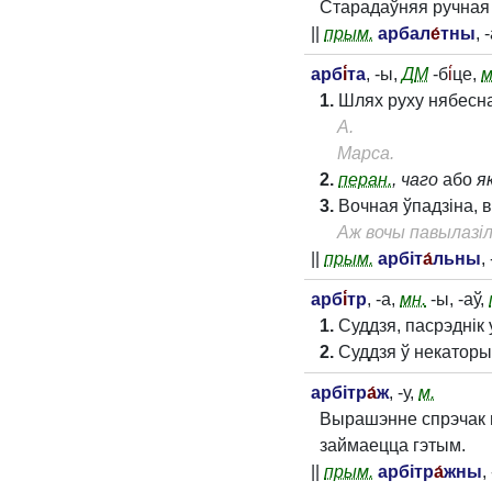
Старадаўняя ручная 
||
прым.
арбал
е́
тны
, 
арб
і́
та
, -ы,
Д
М
-б
і́
це,
м
1.
Шлях руху нябеснаг
А.
Марса.
2.
перан.
, чаго
або
я
3.
Вочная ўпадзіна, в
Аж вочы павылазілі
||
прым.
арбіт
а́
льны
,
арб
і́
тр
, -а,
мн.
-ы, -аў,
1.
Суддзя, пасрэднік 
2.
Суддзя ў некаторы
арбітр
а́
ж
, -у,
м.
Вырашэнне спрэчак н
займаецца гэтым.
||
прым.
арбітр
а́
жны
,