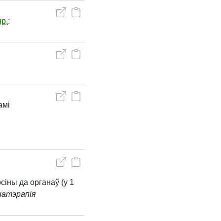
р.
:
амі
осіны да органаў (у 1
натэрапія