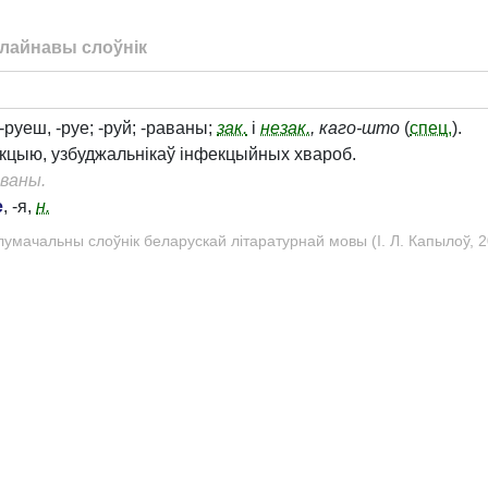
лайнавы слоўнік
 -руеш, -руе; -руй; -раваны;
зак.
і
незак.
, каго-што
(
спец.
).
фекцыю, узбуджальнікаў інфекцыйных хвароб.
аваны.
е
, -я,
н.
лумачальны слоўнік беларускай літаратурнай мовы (І. Л. Капылоў, 2