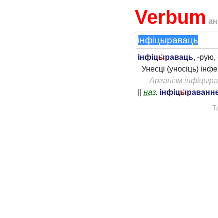
Verbum
ан
інфіц
ы́
раваць
, -рую,
Унесці (уносіць) ін
Арганізм інфіцыр
||
наз.
інфіц
ы́
раванн
Т