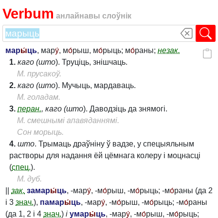
Verbum
анлайнавы слоўнік
мар
ы́
ць
, мар
у́
, м
о́
рыш, м
о́
рыць; м
о́
раны;
незак.
1.
каго (што
). Труціць, знішчаць.
М. прусакоў.
2.
каго (што
). Мучыць, мардаваць.
М. голадам.
3.
перан.
, каго (што
). Даводзіць да знямогі.
М. смешнымі апавяданнямі.
Сон морыць.
4.
што
. Трымаць драўніну ў вадзе, у спецыяльным
растворы для надання ёй цёмнага колеру і моцнасці
(
спец.
).
М. дуб.
||
зак.
замар
ы́
ць
, -мар
у́
, -м
о́
рыш, -м
о́
рыць; -м
о́
раны (да 2
і 3
знач.
),
памар
ы́
ць
, -мар
у́
, -м
о́
рыш, -м
о́
рыць; -м
о́
раны
(да 1, 2 і 4
знач.
)
і
умар
ы́
ць
, -мар
у́
, -м
о́
рыш, -м
о́
рыць;