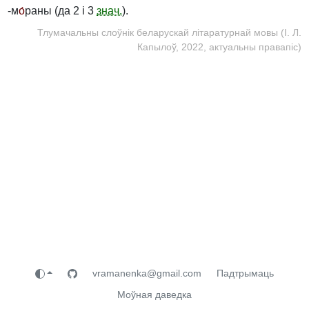
-м
о́
раны (да 2 і 3
знач.
).
Тлумачальны слоўнік беларускай літаратурнай мовы (І. Л.
Капылоў, 2022, актуальны правапіс)
vramanenka@gmail.com
Падтрымаць
Моўная даведка