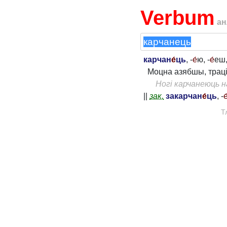
Verbum
ан
карчан
е́
ць
, -
е́
ю, -
е́
еш,
Моцна азябшы, траці
Ногі карчанеюць н
||
зак.
закарчан
е́
ць
, -
е
Т