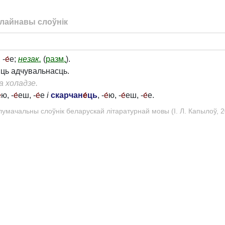
лайнавы слоўнік
 -
е́
е;
незак.
(
разм.
).
ць адчувальнасць.
а холадзе.
́
ю, -
е́
еш, -
е́
е
і
скарчан
е́
ць
, -
е́
ю, -
е́
еш, -
е́
е.
лумачальны слоўнік беларускай літаратурнай мовы (І. Л. Капылоў, 2