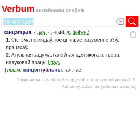
Verbum
анлайнавы слоўнік
канц
э́
пцыя
, -і,
мн.
-і, -цый,
ж.
(
кніжн.
).
1.
Сістэма поглядаў, тое ці іншае разуменне з’яў,
працэсаў.
2.
Агульная задума, галоўная ідэя якога
-н.
твора,
навуковай працы
і пад.
||
прым.
канцэпту
а́
льны
, -ая, -ае.
Тлумачальны слоўнік беларускай літаратурнай мовы (І. Л.
Капылоў, 2022, актуальны правапіс)