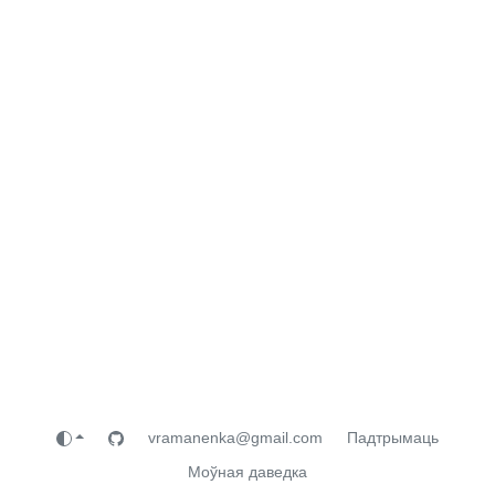
vramanenka@gmail.com
Падтрымаць
Моўная даведка