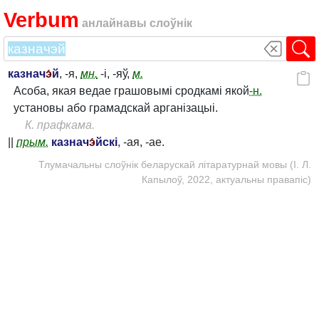
Verbum
анлайнавы слоўнік
казнач
э́
й
, -я,
мн.
-і, -яў,
м.
Асоба, якая ведае грашовымі сродкамі якой
-н.
установы або грамадскай арганізацыі.
К. прафкама.
||
прым.
казнач
э́
йскі
, -ая, -ае.
Тлумачальны слоўнік беларускай літаратурнай мовы (І. Л.
Капылоў, 2022, актуальны правапіс)