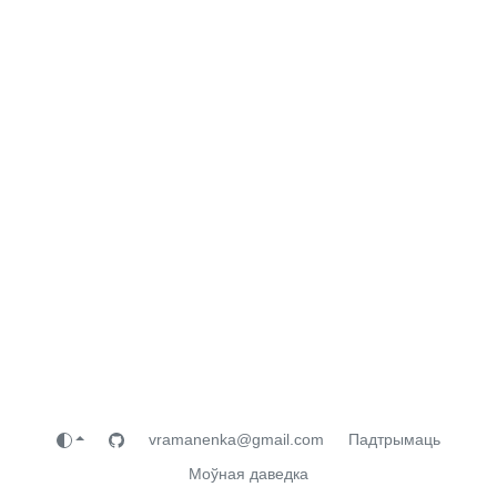
vramanenka@gmail.com
Падтрымаць
Моўная даведка