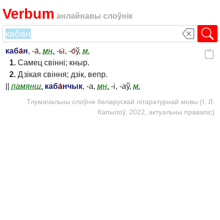
Verbum
анлайнавы слоўнік
каб
а́
н
, -
а́
,
мн.
-
ы́
, -
о́
ў,
м.
1.
Самец свінні; кныр.
2.
Дзікая свіння; дзік, вепр.
||
памянш.
каб
а́
нчык
, -а,
мн.
-і, -аў,
м.
Тлумачальны слоўнік беларускай літаратурнай мовы (І. Л.
Капылоў, 2022, актуальны правапіс)