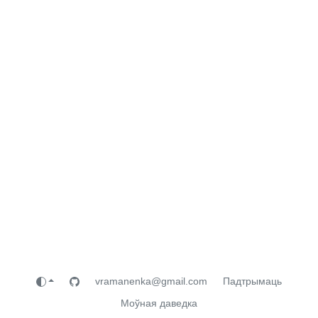
vramanenka@gmail.com
Падтрымаць
Моўная даведка