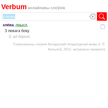
Verbum
анлайнавы слоўнік
зл
е́
ва
,
прысл.
З левага боку.
З. ад дарогі.
Тлумачальны слоўнік беларускай літаратурнай мовы (І. Л.
Капылоў, 2022, актуальны правапіс)