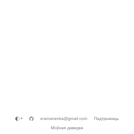
vramanenka@gmail.com
Падтрымаць
Моўная даведка