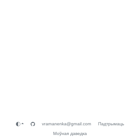
vramanenka@gmail.com
Падтрымаць
Моўная даведка