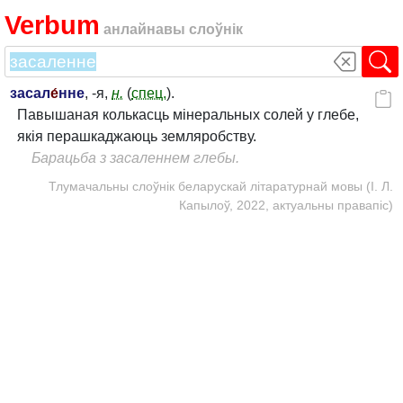
Verbum
анлайнавы слоўнік
засал
е́
нне
, -я,
н.
(
спец.
).
Павышаная колькасць мінеральных солей у глебе,
якія перашкаджаюць земляробству.
Барацьба з засаленнем глебы.
Тлумачальны слоўнік беларускай літаратурнай мовы (І. Л.
Капылоў, 2022, актуальны правапіс)