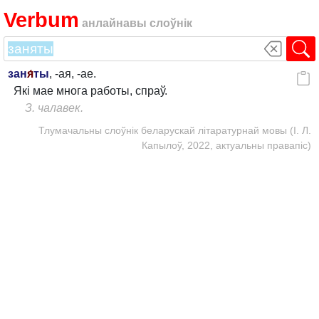
Verbum
анлайнавы слоўнік
зан
я́
ты
, -ая, -ае.
Які мае многа работы, спраў.
З. чалавек.
Тлумачальны слоўнік беларускай літаратурнай мовы (І. Л.
Капылоў, 2022, актуальны правапіс)