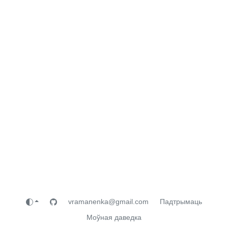
vramanenka@gmail.com
Падтрымаць
Моўная даведка