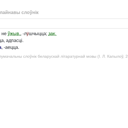
лайнавы слоўнік
.
не
ўжыв.
, -л
у́
шчыцца;
зак.
а, адпасці.
а
, -аецца.
лумачальны слоўнік беларускай літаратурнай мовы (І. Л. Капылоў, 2