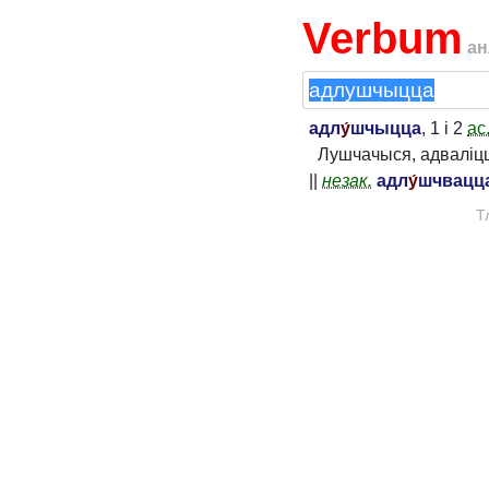
Verbum
ан
адл
у́
шчыцца
, 1 і 2
ас
Лушчачыся, адваліцц
||
незак.
адл
у́
шчвацц
Т