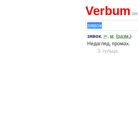
Verbum
ан
зявок
,
✂
,
м.
(
разм.
).
Недагляд, промах.
З. гульца.