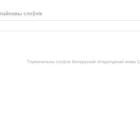
лайнавы слоўнік
Тлумачальны слоўнік беларускай літаратурнай мовы (20