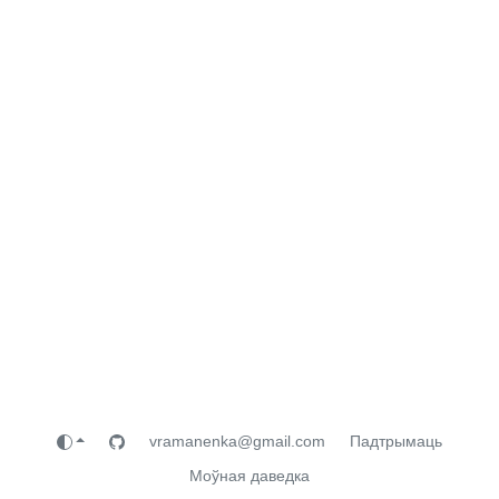
vramanenka@gmail.com
Падтрымаць
Моўная даведка