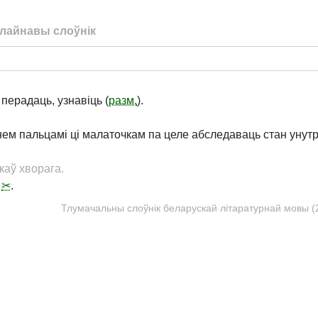
лайнавы слоўнік
перадаць, узнавіць (
разм.
).
нем пальцамі ці малаточкам па целе абследаваць стан унут
каў хворага.
,
✂
.
Тлумачальны слоўнік беларускай літаратурнай мовы (20