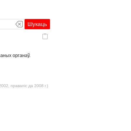
Шукаць
раных органаў.
02, правапіс да 2008 г.)