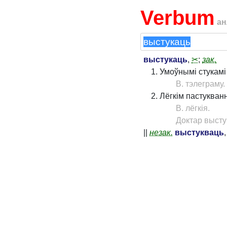
Verbum
ан
выстукаць
,
✂
;
зак.
Умоўнымі стукамі 
В. тэлеграму.
Лёгкім пастукван
В. лёгкія.
Доктар высту
||
незак.
выстукваць