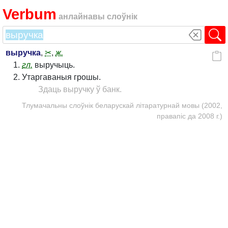
Verbum
анлайнавы слоўнік
выручка
,
✂
,
ж.
гл.
выручыць.
Утаргаваныя грошы.
Здаць выручку ў банк.
Тлумачальны слоўнік беларускай літаратурнай мовы (2002,
правапіс да 2008 г.)