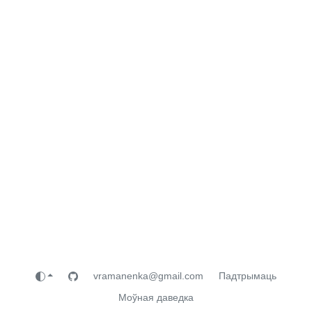
vramanenka@gmail.com
Падтрымаць
Моўная даведка