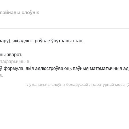
лайнавы слоўнік
вару), які адлюстроўвае ўнутраны стан.
ны зварот.
етафарычны в.
ў, формула, якія адлюстроўваюць пэўныя матэматычныя ад
в.
Тлумачальны слоўнік беларускай літаратурнай мовы (20