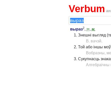
Verbum
ан
2
выраз
,
✂
,
м.
Знешні выгляд (т
В. вачэй.
Той або іншы моў
Вобразны, м
Сукупнасць знака
Алгебраічны 