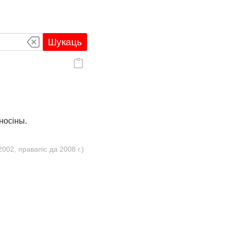
Шукаць
носіны.
02, правапіс да 2008 г.)