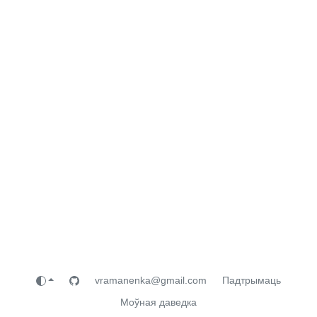
vramanenka@gmail.com
Падтрымаць
Моўная даведка