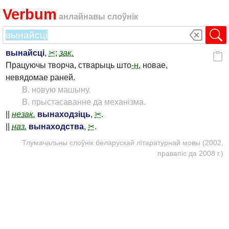
Verbum
анлайнавы слоўнік
вынайсці
,
✂
;
зак.
Працуючы творча, стварыць што
-н.
новае,
невядомае раней.
В. новую машыну.
В. прыстасаванне да механізма.
||
незак.
вынаходзіць
,
✂
.
||
наз.
вынаходства
,
✂
.
Тлумачальны слоўнік беларускай літаратурнай мовы (2002,
правапіс да 2008 г.)