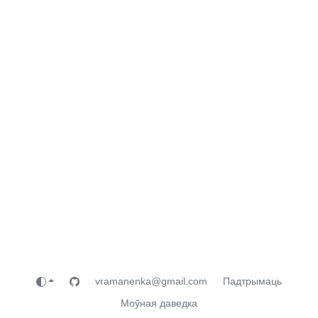
vramanenka@gmail.com
Падтрымаць
Моўная даведка