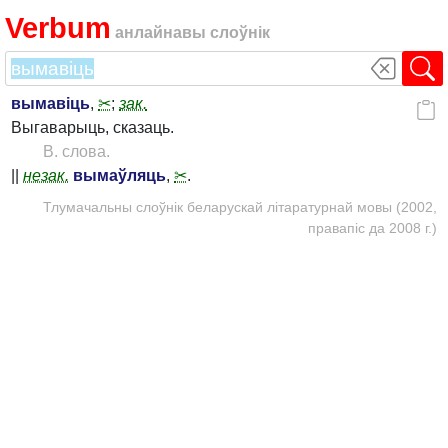
Verbum
анлайнавы слоўнік
вымавіць
,
✂
;
зак.
Выгаварыць, сказаць.
В. слова.
||
незак.
вымаўляць
,
✂
.
Тлумачальны слоўнік беларускай літаратурнай мовы (2002,
правапіс да 2008 г.)