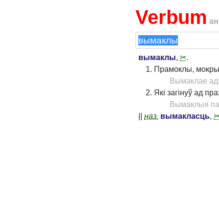
Verbum
ан
вымаклы
,
✂
.
Прамоклы, мокры
Вымаклае ад
Які загінуў ад пр
Вымаклыя па
||
наз.
вымакласць
,