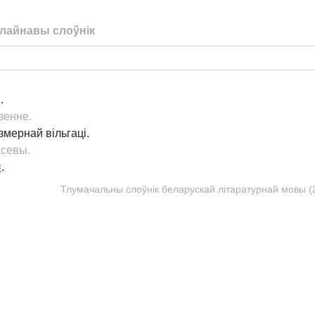
лайнавы слоўнік
.
зенне.
азмернай вільгаці.
севы.
✂
.
Тлумачальны слоўнік беларускай літаратурнай мовы (20