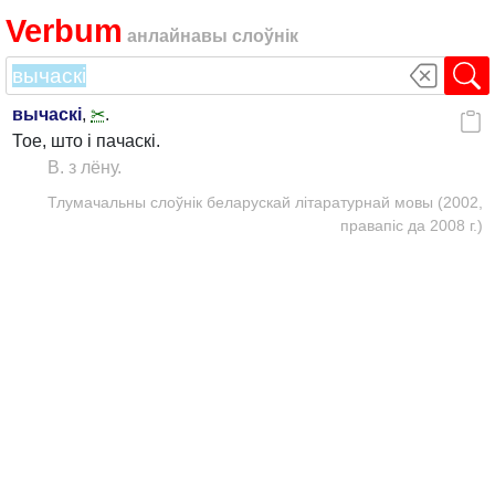
Verbum
анлайнавы слоўнік
вычаскі
,
✂
.
Тое, што і пачаскі.
В. з лёну.
Тлумачальны слоўнік беларускай літаратурнай мовы (2002,
правапіс да 2008 г.)