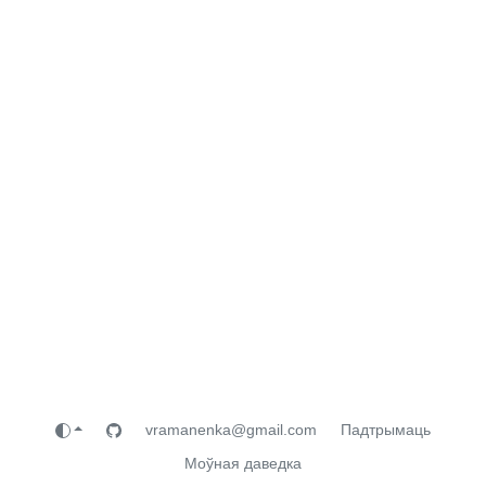
vramanenka@gmail.com
Падтрымаць
Моўная даведка