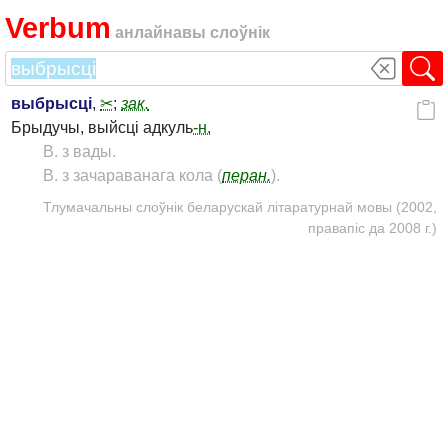
Verbum
анлайнавы слоўнік
выбрысці
,
✂
;
зак.
Брыдучы, выйсці адкуль
-н.
В. з вады.
В. з зачараванага кола (
перан.
).
Тлумачальны слоўнік беларускай літаратурнай мовы (2002,
правапіс да 2008 г.)