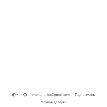
vramanenka@gmail.com
Падтрымаць
Моўная даведка