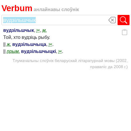
Verbum
анлайнавы слоўнік
вудзільшчык
,
✂
,
м.
Той, хто вудзіць рыбу.
||
ж.
вудзільшчыца
,
✂
.
||
прым.
вудзільшчыцкі
,
✂
.
Тлумачальны слоўнік беларускай літаратурнай мовы (2002,
правапіс да 2008 г.)