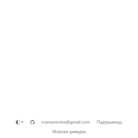
vramanenka@gmail.com
Падтрымаць
Моўная даведка