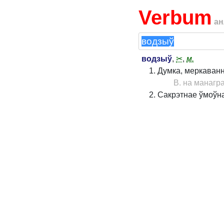
Verbum
ан
водзыў
,
✂
,
м.
Думка, меркаванне
В. на манагр
Сакрэтнае ўмоўна