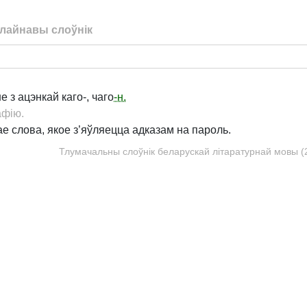
лайнавы слоўнік
 з ацэнкай каго-, чаго
-н.
афію.
е слова, якое з’яўляецца адказам на пароль.
Тлумачальны слоўнік беларускай літаратурнай мовы (20