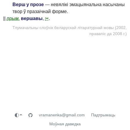
Верш у прозе
— невялікі эмацыянальна насычаны
твор ў празаічнай форме.
||
прым.
вершавы
,
✂
.
Тлумачальны слоўнік беларускай літаратурнай мовы (2002,
правапіс да 2008 г.)
vramanenka@gmail.com
Падтрымаць
Моўная даведка