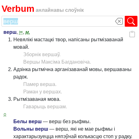
Verbum
анлайнавы слоўнік
верш
,
✂
,
м.
Невялікі мастацкі твор, напісаны рытмізаванай
мовай.
Зборнік вершаў.
Вершы Максіма Багдановіча.
Адзінка рытмічна арганізаванай мовы, вершаваны
радок.
Памер верша.
Раман у вершах.
Рытмізаваная мова.
Гаварыць вершам.
○
Белы верш
— верш без рыфмы.
Вольны верш
— верш, які не мае рыфмы і
характарызуецца няпэўнай колькасцю стоп у радку.