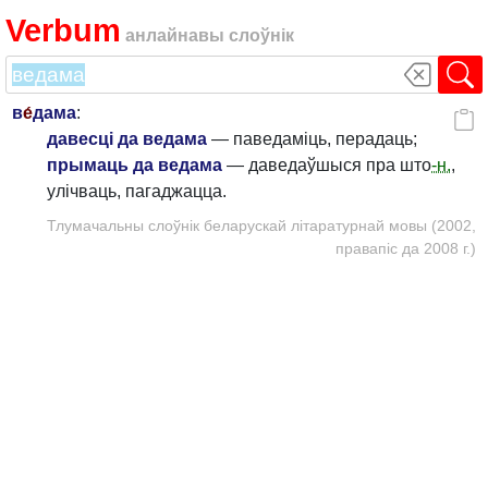
Verbum
анлайнавы слоўнік
в
е́
дама
:
давесці да ведама
— паведаміць, перадаць;
прымаць да ведама
— даведаўшыся пра што
-н.
,
улічваць, пагаджацца.
Тлумачальны слоўнік беларускай літаратурнай мовы (2002,
правапіс да 2008 г.)