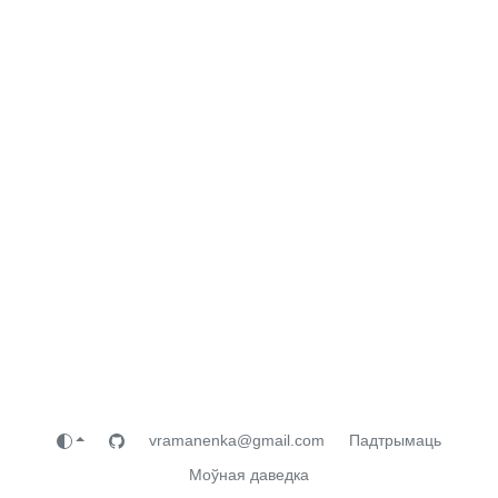
vramanenka@gmail.com
Падтрымаць
Моўная даведка