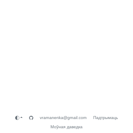
vramanenka@gmail.com
Падтрымаць
Моўная даведка