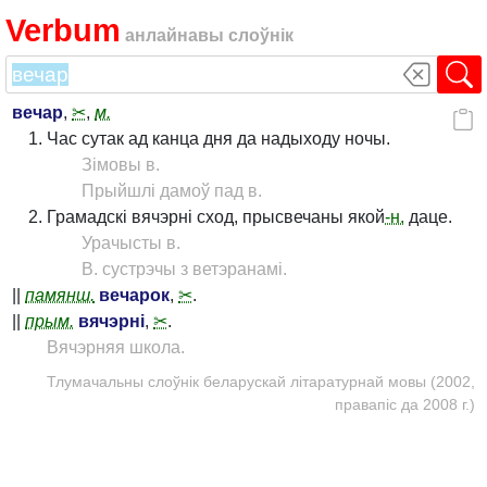
Verbum
анлайнавы слоўнік
вечар
,
✂
,
м.
Час сутак ад канца дня да надыходу ночы.
Зімовы в.
Прыйшлі дамоў пад в.
Грамадскі вячэрні сход, прысвечаны якой
-н.
даце.
Урачысты в.
В. сустрэчы з ветэранамі.
||
памянш.
вечарок
,
✂
.
||
прым.
вячэрні
,
✂
.
Вячэрняя школа.
Тлумачальны слоўнік беларускай літаратурнай мовы (2002,
правапіс да 2008 г.)