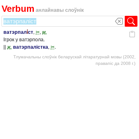
Verbum
анлайнавы слоўнік
ватэрпал
і́
ст
,
✂
,
м.
Ігрок у ватэрпола.
||
ж.
ватэрпалістка
,
✂
.
Тлумачальны слоўнік беларускай літаратурнай мовы (2002,
правапіс да 2008 г.)