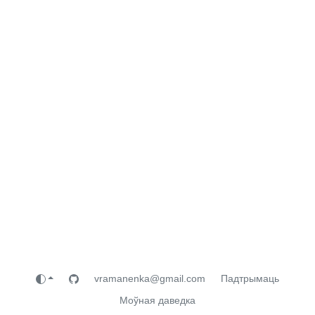
vramanenka@gmail.com
Падтрымаць
Моўная даведка