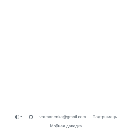
vramanenka@gmail.com
Падтрымаць
Моўная даведка