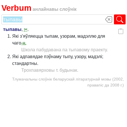
Verbum
анлайнавы слоўнік
тыпавы
,
✂
.
Які з’яўляецца тыпам, узорам, мадэллю для
чаго
-н.
Школа пабудавана па тыпавому праекту.
Які адпавядае пэўнаму тыпу, узору, мадэлі;
стандартны.
Трохпавярховы т. будынак.
Тлумачальны слоўнік беларускай літаратурнай мовы (2002,
правапіс да 2008 г.)