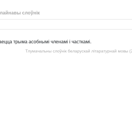
лайнавы слоўнік
.
аецца трыма асобнымі членамі і часткамі.
Тлумачальны слоўнік беларускай літаратурнай мовы (20