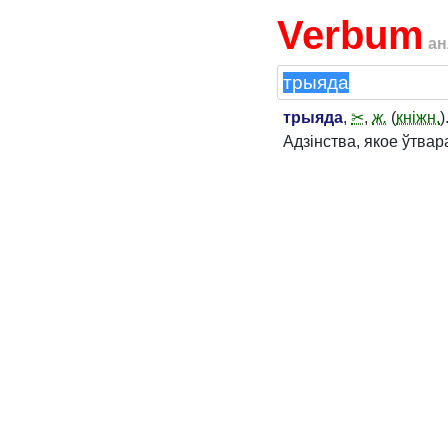
Verbum
ан
трыяда
,
✂
,
ж.
(
кніжн.
)
Адзінства, якое ўтвар