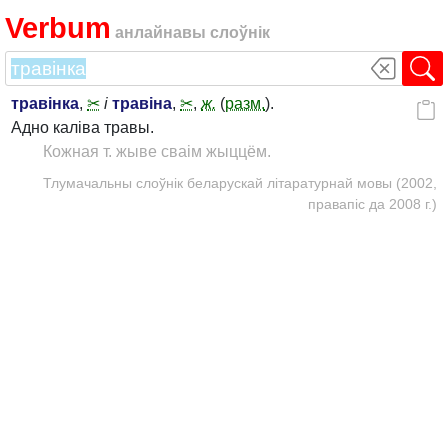
Verbum
анлайнавы слоўнік
травінка
,
✂
і
травіна
,
✂
,
ж.
(
разм.
).
Адно каліва травы.
Кожная т. жыве сваім жыццём.
Тлумачальны слоўнік беларускай літаратурнай мовы (2002,
правапіс да 2008 г.)