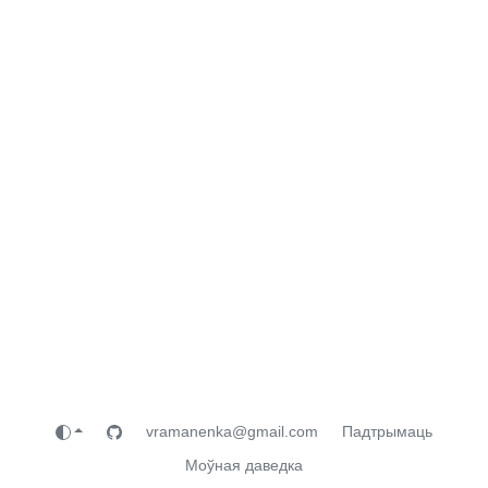
vramanenka@gmail.com
Падтрымаць
Моўная даведка