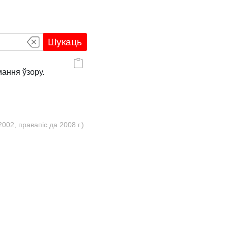
Шукаць
ання ўзору.
02, правапіс да 2008 г.)