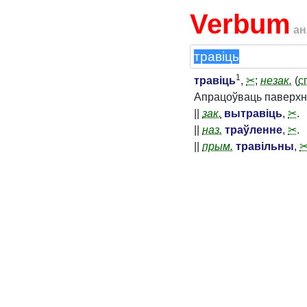
Verbum
ан
1
травіць
,
✂
;
незак.
(
с
Апрацоўваць паверхн
||
зак.
вытравіць
,
✂
.
||
наз.
траўленне
,
✂
.
||
прым.
травільны
,