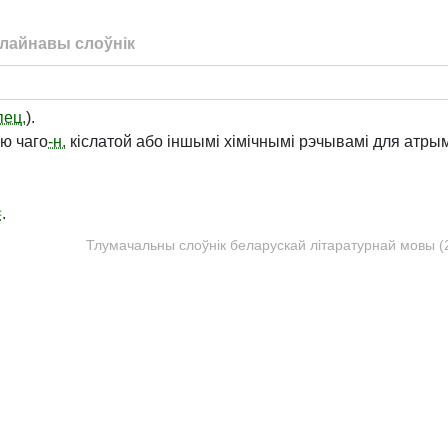
лайнавы слоўнік
пец.
).
ю чаго
-н.
кіслатой або іншымі хімічнымі рэчывамі для атрым
✂
.
Тлумачальны слоўнік беларускай літаратурнай мовы (20