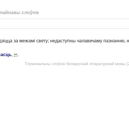
лайнавы слоўнік
ходзіцца за межамі свету; недаступны чалавечаму пазнанню,
насць
,
✂
.
Тлумачальны слоўнік беларускай літаратурнай мовы (20