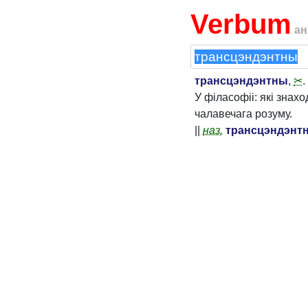
Verbum
ан
трансцэндэнтны
,
✂
.
У філасофіі: які зна
чалавечага розуму.
||
наз.
трансцэндэнт