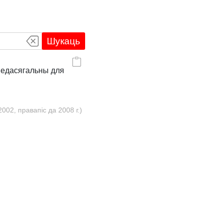
Шукаць
 недасягальны для
02, правапіс да 2008 г.)