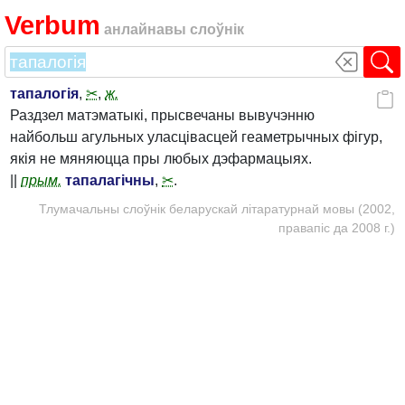
Verbum
анлайнавы слоўнік
тапалогія
,
✂
,
ж.
Раздзел матэматыкі, прысвечаны вывучэнню
найбольш агульных уласцівасцей геаметрычных фігур,
якія не мяняюцца пры любых дэфармацыях.
||
прым.
тапалагічны
,
✂
.
Тлумачальны слоўнік беларускай літаратурнай мовы (2002,
правапіс да 2008 г.)