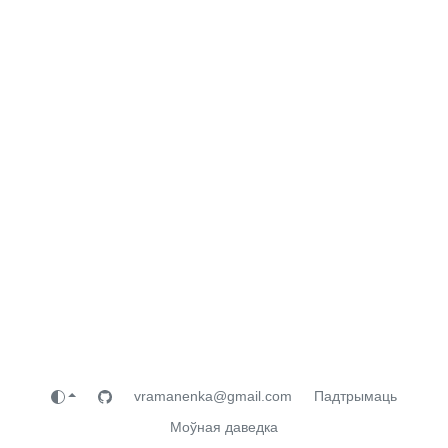
vramanenka@gmail.com
Падтрымаць
Моўная даведка