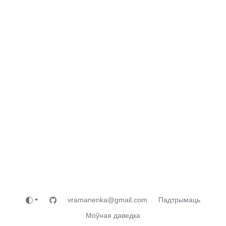
vramanenka@gmail.com
Падтрымаць
Моўная даведка