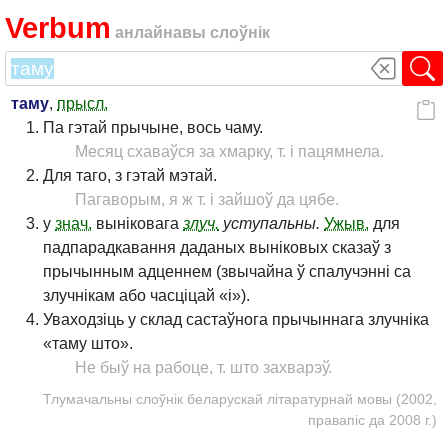
Verbum
анлайнавы слоўнік
таму
,
прысл.
Па гэтай прычыне, вось чаму.
Месяц схаваўся за хмарку, т. і пацямнела.
Для таго, з гэтай мэтай.
Пагаворым, я ж т. і зайшоў да цябе.
у
знач.
выніковага
злуч.
уступальны.
Ужыв.
для
падпарадкавання даданых выніковых сказаў з
прычынным адценнем (звычайна ў спалучэнні са
злучнікам або часціцай «і»).
Уваходзіць у склад састаўнога прычыннага злучніка
«таму што».
Не быў на рабоце, т. што захварэў.
Тлумачальны слоўнік беларускай літаратурнай мовы (2002,
правапіс да 2008 г.)