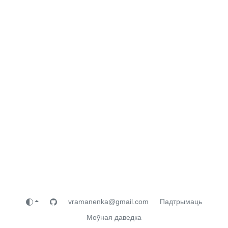
vramanenka@gmail.com
Падтрымаць
Моўная даведка