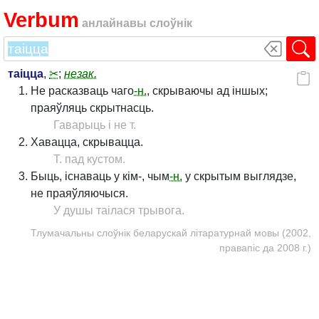
Verbum
анлайнавы слоўнік
таіцца
,
✂
;
незак.
Не расказваць чаго
-н.
, скрываючы ад іншых;
праяўляць скрытнасць.
Гаварыць і не т.
Хавацца, скрывацца.
Т. пад кустом.
Быць, існаваць у кім-, чым
-н.
у скрытым выглядзе,
не праяўляючыся.
У душы таілася трывога.
Тлумачальны слоўнік беларускай літаратурнай мовы (2002,
правапіс да 2008 г.)