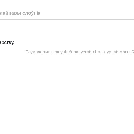
лайнавы слоўнік
рству.
Тлумачальны слоўнік беларускай літаратурнай мовы (20