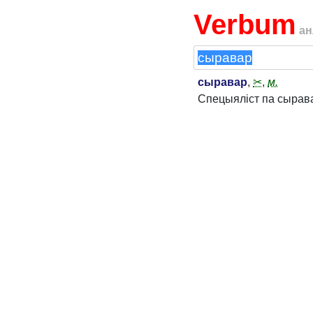
Verbum
ан
сыравар
,
✂
,
м.
Спецыяліст па сырава